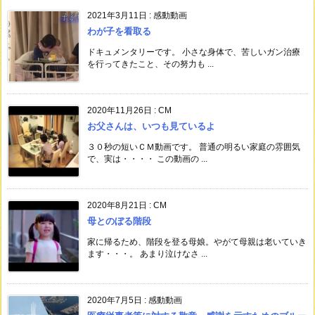
2021年3月11日
:
感動動画
わが子を看取る
ドキュメンタリーです。 小さな身体で、苦しいガン治療
を行ってきたこと、その努力も ...
2020年11月26日
:
CM
お父さんは、いつも見ているよ
３０秒の短いＣＭ動画です。 普通の明るい家庭の雰囲気
で、実は・・・・ この動画の ...
2020年8月21日
:
CM
母とのぼる階段
家に帰るため、階段を登る母娘。やがて母親は老いていき
ます・・・。 あまり泣けなさ ...
2020年7月5日
:
感動動画