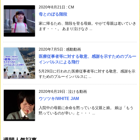
2020年8月21日
:
CM
母とのぼる階段
家に帰るため、階段を登る母娘。やがて母親は老いていき
ます・・・。 あまり泣けなさ ...
2020年7月5日
:
感動動画
医療従事者等に対する敬意、感謝を示すためのブルー
インパルスによる飛行
5月29日に行われた医療従事者等に対する敬意、感謝を示
すためのブルーインパルスに ...
2020年6月19日
:
泣ける動画
ウソツキ/WHITE JAM
入院中の母親に余命を黙っている父親と娘。 娘は「もう
黙っているのが辛い」と・・・ ...