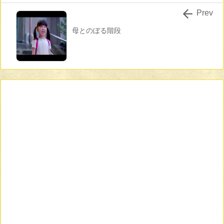

Prev
母とのぼる階段