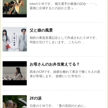
totoのＣＭです。 補欠選手の最後の試合・・・。
最後に出場するとの話かと思っ ...
父と娘の風景
相鉄の東急直通記念として作成されたＣＭです。
何故か泣けてしまいます。 こちらの ...
お母さんのお弁当覚えてる？
西友のCMです。故郷を離れて東京で働く６人の若
者が登場します。 故郷にいた学生の ...
2ℓの涙
日産のＣＭです。 「妻の笑顔のために」