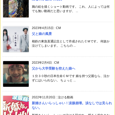
鴉の絵を描くショート動画です。 これ、人によっては何
でも無い動画だと思いますが、 ...
2023年4月15日
:
CM
父と娘の風景
相鉄の東急直通記念として作成されたＣＭです。 何故か
泣けてしまいます。 こちらの ...
2023年2月4日
:
CM
父から大学受験を控えた娘へ
１分３０秒の日本生命ＣＭです 娘を持つ父親なら、泣か
ずにはいられない。 ちょっと ...
2022年11月20日
:
泣ける動画
新婚さんいらっしゃい！涙腺崩壊。涙なしでは見られ
ない。