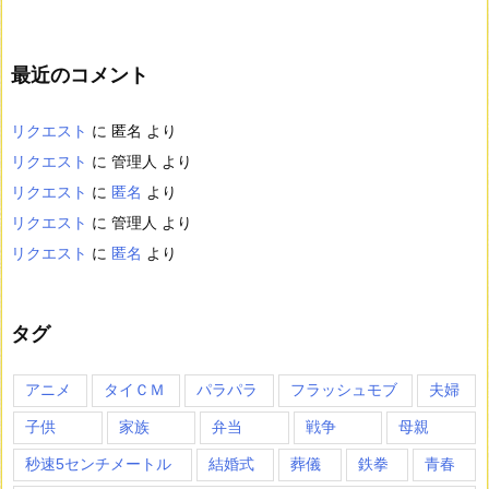
最近のコメント
リクエスト
に
匿名
より
リクエスト
に
管理人
より
リクエスト
に
匿名
より
リクエスト
に
管理人
より
リクエスト
に
匿名
より
タグ
アニメ
タイＣＭ
パラパラ
フラッシュモブ
夫婦
子供
家族
弁当
戦争
母親
秒速5センチメートル
結婚式
葬儀
鉄拳
青春