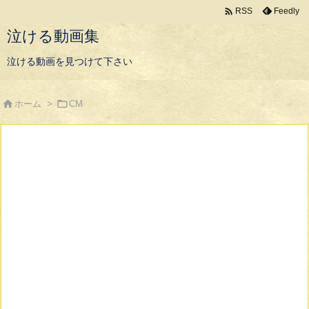

Feedly
RSS
泣ける動画集
泣ける動画を見つけて下さい


ホーム
>
CM