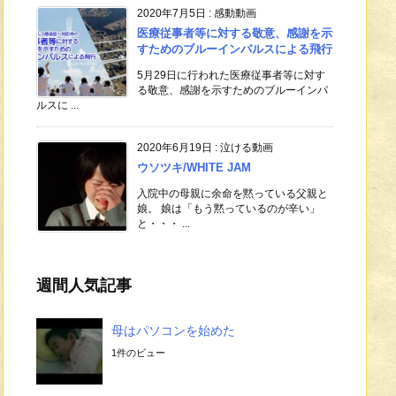
2020年7月5日
:
感動動画
医療従事者等に対する敬意、感謝を示
すためのブルーインパルスによる飛行
5月29日に行われた医療従事者等に対す
る敬意、感謝を示すためのブルーインパ
ルスに ...
2020年6月19日
:
泣ける動画
ウソツキ/WHITE JAM
入院中の母親に余命を黙っている父親と
娘。 娘は「もう黙っているのが辛い」
と・・・ ...
週間人気記事
母はパソコンを始めた
1件のビュー