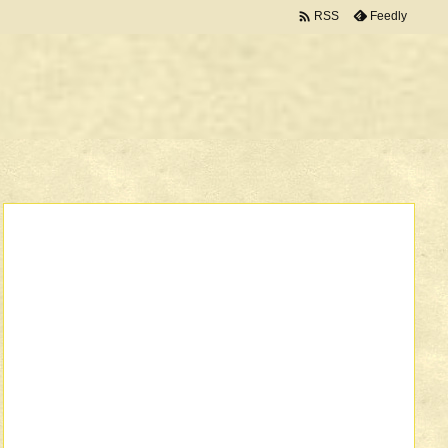

Feedly
RSS