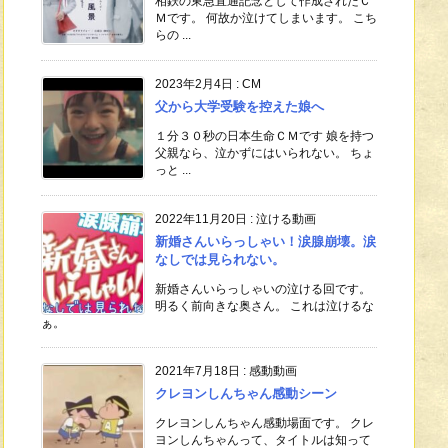
相鉄の東急直通記念として作成されたＣ
Ｍです。 何故か泣けてしまいます。 こち
らの ...
2023年2月4日
:
CM
父から大学受験を控えた娘へ
１分３０秒の日本生命ＣＭです 娘を持つ
父親なら、泣かずにはいられない。 ちょ
っと ...
2022年11月20日
:
泣ける動画
新婚さんいらっしゃい！涙腺崩壊。涙
なしでは見られない。
新婚さんいらっしゃいの泣ける回です。
明るく前向きな奥さん。 これは泣けるな
ぁ。
2021年7月18日
:
感動動画
クレヨンしんちゃん感動シーン
クレヨンしんちゃん感動場面です。 クレ
ヨンしんちゃんって、タイトルは知って