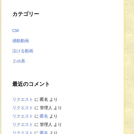
カテゴリー
CM
感動動画
泣ける動画
２ch系
最近のコメント
リクエスト
に
匿名
より
リクエスト
に
管理人
より
リクエスト
に
匿名
より
リクエスト
に
管理人
より
リクエスト
に
匿名
より