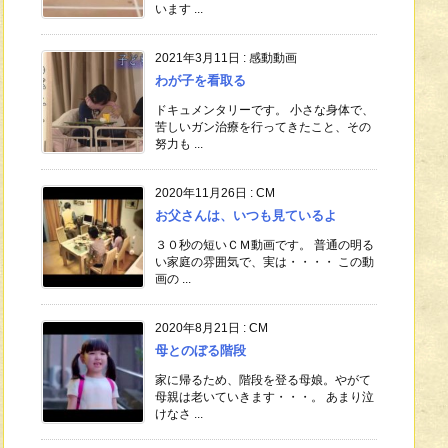
います ...
2021年3月11日
:
感動動画
わが子を看取る
ドキュメンタリーです。 小さな身体で、
苦しいガン治療を行ってきたこと、その
努力も ...
2020年11月26日
:
CM
お父さんは、いつも見ているよ
３０秒の短いＣＭ動画です。 普通の明る
い家庭の雰囲気で、実は・・・・ この動
画の ...
2020年8月21日
:
CM
母とのぼる階段
家に帰るため、階段を登る母娘。やがて
母親は老いていきます・・・。 あまり泣
けなさ ...