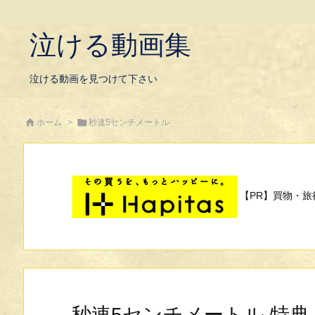
泣ける動画集
泣ける動画を見つけて下さい


ホーム
>
秒速5センチメートル
【PR】買物・旅
秒速5センチメートル 特典 「One